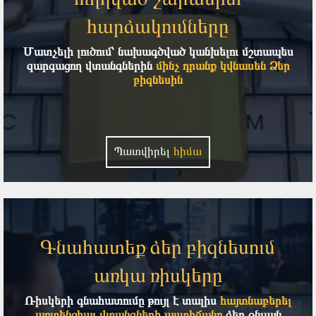
հարձակումները
Մատչելի լուծում՝ նախագծված կանխելու մշտապես
զարգացող վտանգներին
մինչ դրանք կվնասեն Ձեր
բիզնեսին
Պատվիրել
հիմա
Գնահատեք ձեր բիզնեսում
առկա ռիսկերը
Ռիսկերի գնահատումը թույլ է տալիս
հայտնաբերել
պոտենցիալ վտանգների աստիճանը
ձեր օնլայն