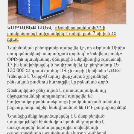
ԿԱՐԴԱՑԵՔ ՆԱԵՎ
`
«Կոնվերս բանկ» ՓԲԸ-ի
բանկոմատից հափշտակվել է ավելի քան 7 միլիոն ՀՀ
դրամ
Նախնական քննությամբ պարզվել էր, որ «Երևան Սիթի»
սուպերմարկետի տարածքում գործող՝ «Կոնվերս բանկ»
ՓԲԸ-ին պատկանող, վճարային տերմինալից օգոստոսի
17-ին կանխիկացվել և հափշտակվել էր ընդհանուր 15
130 000 ՀՀ դրամ գումար: Ինչի առթիվ կոմիտեի ԵՔՔՎ
Կենտրոն և Նորք-Մարաշ վարչական շրջանների
քննչական բաժնում հարուցվել էր քրեական գործ:
Ձեռնարկված քննչական և դատավարական այլ
միջոցառումների արդյունքում պարզվել են
հափշտակությունն առերևույթ իրականացրած անձանց
ինքնությունը, ովքեր հանդիսանում են ՌԴ քաղաքացիներ:
Նրանցից մեկը հայտնաբերվել է և ձեռք բերված
ապացույցների հիման վրա նրան մեղադրանք է
առաջադրվել՝ համակարգչային տեխնիկայի
օգտագործմամբ առանձնապես խոշոր չափերով