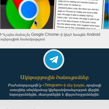
Ի՞նչպես ճանաչել Google Chrome–ի կեղծ հասցեն Android
օպերացիոն համակարգում
Ակնթարթային ծանուցումներ
Բաժանորդագրվե՛ք
«Telegram»-ի մեր խմբին
, որպեսզի
առաջինը տեղեկանաք կիբերանվտանգության վերջին
նորություններին, ռեսուրսներին և վերլուծություններին: