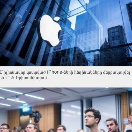
Միլիոնավոր կոտրված iPhone-ների հեղինակները ձերբակալվել
են Մեծ Բրիտանիայում