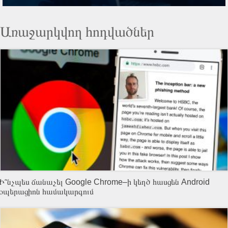
Առաջարկվող հոդվածներ
Ի՞նչպես ճանաչել Google Chrome–ի կեղծ հասցեն Android
օպերացիոն համակարգում