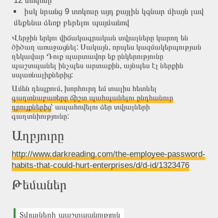
12 տոկոսը
իսկ նրանց 9 տոկոսը այդ քայլին կգնար միայն լավ
մեքենա ձեռք բերելու պայմանով
Վերջին երկու վիճակագրական տվյալները կարող են
ծիծաղ առաջացնել: Սակայն, որպես կազմակերպության
ղեկավար Դուք պարտավոր եք ընկերությունը
պաշտպանել ինչպես
արտաքին
, այնպես էլ
ներքին
սպառնալիքներից:
Ամեն դեպքում, խորհուրդ եմ տալիս հետևել
գաղտնաբառերը ճիշտ պահպանելու ընդհանուր
դրույքներից
՝ ապահովելու ձեր տվյալների
գաղտնիությունը:
Աղբյուրը
http://www.darkreading.com/the-employee-password-
habits-that-could-hurt-enterprises/d/d-id/1323476
Թեմաներ
Տվյալների պաշտպանություն