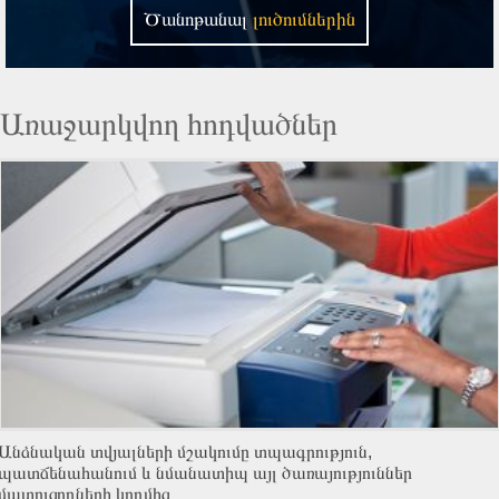
Ծանոթանալ
լուծումներին
Առաջարկվող հոդվածներ
Անձնական տվյալների մշակումը տպագրություն,
պատճենահանում և նմանատիպ այլ ծառայություններ
մատուցողների կողմից