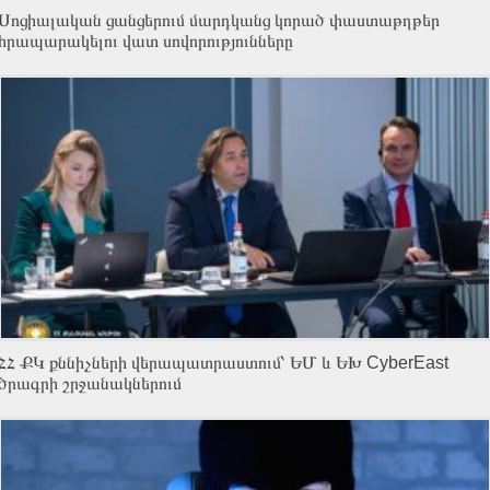
Սոցիալական ցանցերում մարդկանց կորած փաստաթղթեր
հրապարակելու վատ սովորությունները
ՀՀ ՔԿ քննիչների վերապատրաստում՝ ԵՄ և ԵԽ CyberEast
ծրագրի շրջանակներում