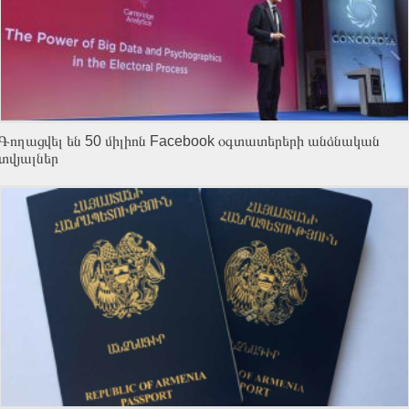
Գողացվել են 50 միլիոն Facebook օգտատերերի անձնական
տվյալներ