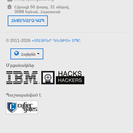
Շիրազի 50 փողոց, 31 սենյակ,
0088 Երևան, Հայաստան
ՀԵՏԱԴԱՐՁ ԿԱՊ
© 2011-2026
«ՍԱՅԲԵՐ ԳԵՅԹՍ» ՍՊԸ
Հայերեն
Մրցանակներ
Պաշտպանված է