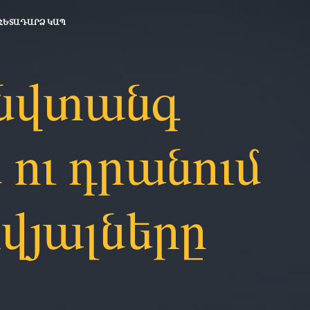
ՀԵՏԱԴԱՐՁ ԿԱՊ
անվտանգ
 ու դրանում
վյալները