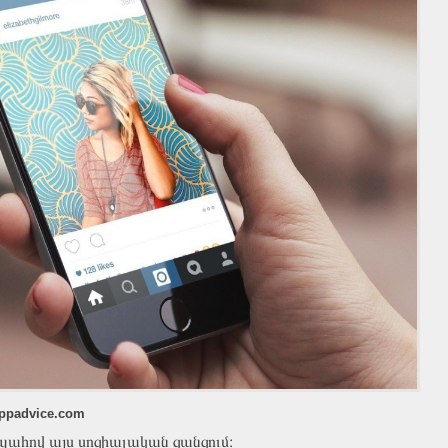
ppadvice.com
ապահով այս սոցիալական ցանցում։