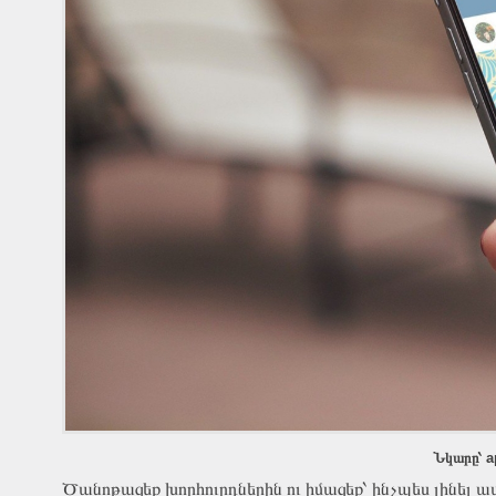
Նկարը՝ a
Ծանոթացեք խորհուրդներին ու իմացեք՝ ինչպես լինել 