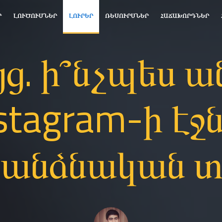
Ր
ԼՈՒԾՈՒՄՆԵՐ
ԼՈՒՐԵՐ
ՌԵՍՈՒՐՍՆԵՐ
ՀԱՃԱԽՈՐԴՆԵՐ
ւյց. ի՞նչպես 
stagram-ի էջն
անձնական տ