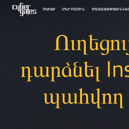
ՍԿԻԶԲ
ՄԵՐ ՄԱՍԻՆ
ԾԱՌԱՅՈՒԹՅՈՒՆՆԵ
Ուղեցո
դարձնել In
պահվող 