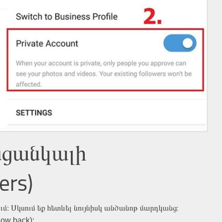
նցանկալի
ers)
ւմ։ Սկսում եք հետևել նույնիսկ անծանոթ մարդկանց։
low back):