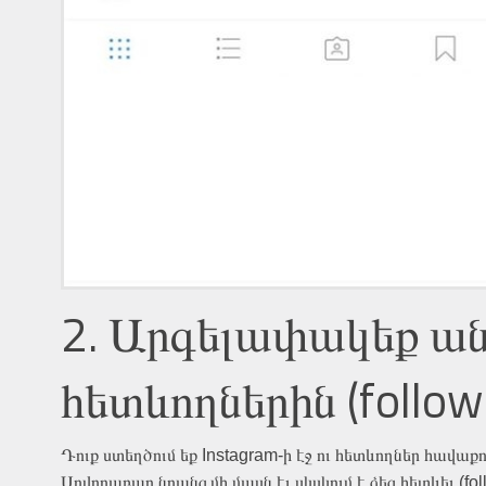
2. Արգելափակեք ա
հետևողներին (follow
Դուք ստեղծում եք Instagram-ի էջ ու հետևողներ հավաքո
Սովորաբար նրանց մի մասն էլ սկսկում է ձեզ հետևել (fol