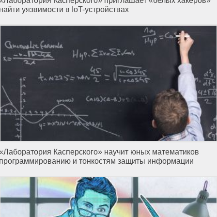
«Лаборатория Касперского» приглашает «белых хакеров»
найти уязвимости в IoT-устройствах
«Лаборатория Касперского» научит юных математиков
программированию и тонкостям защиты информации