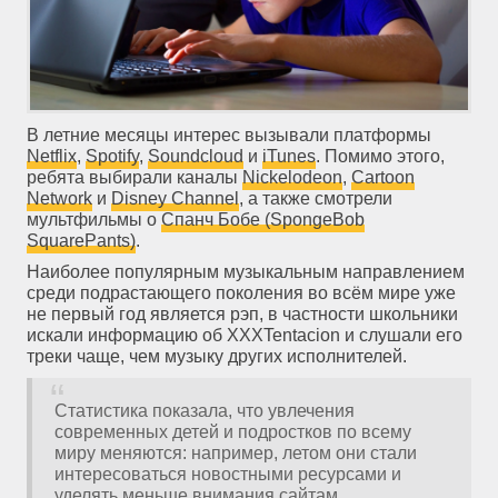
В летние месяцы интерес вызывали платформы
Netflix
,
Spotify
,
Soundcloud
и
iTunes
. Помимо этого,
ребята выбирали каналы
Nickelodeon
,
Cartoon
Network
и
Disney Channel
, а также смотрели
мультфильмы о
Спанч Бобе (SpongeBob
SquarePants)
.
Наиболее популярным музыкальным направлением
среди подрастающего поколения во всём мире уже
не первый год является рэп, в частности школьники
искали информацию об XXXTentacion и слушали его
треки чаще, чем музыку других исполнителей.
Статистика показала, что увлечения
современных детей и подростков по всему
миру меняются: например, летом они стали
интересоваться новостными ресурсами и
уделять меньше внимания сайтам,