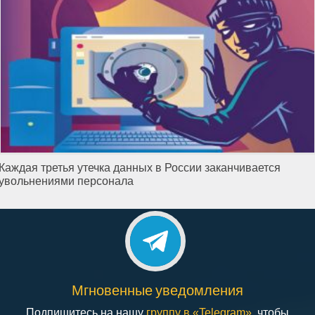
Каждая третья утечка данных в России заканчивается
увольнениями персонала
Мгновенные уведомления
Подпишитесь на нашу
группу в «Telegram»
, чтобы